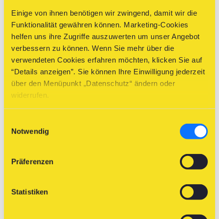
Fischereigesetzes 2001
Einige von ihnen benötigen wir zwingend, damit wir die
Funktionalität gewähren können. Marketing-Cookies
sind Besitzer von Fischereidokumenten (ausgenommen
helfen uns ihre Zugriffe auszuwerten um unser Angebot
Fischergastkarten) – bevor sie fischen – verpflichtet, an den
verbessern zu können. Wenn Sie mehr über die
NÖ Landesfischereiverband die Fischerkartenabgabe und
verwendeten Cookies erfahren möchten, klicken Sie auf
den Verbandsbeitrag für das laufende Kalenderjahr zu
“Details anzeigen”. Sie können Ihre Einwilligung jederzeit
bezahlen.
über den Menüpunkt „Datenschutz“ ändern oder
widerrufen.
Abs. 3
Der NÖ Landesfischereiverband hat 40% der eingehobenen
Einwilligungsauswahl
Fischerkartenabgabe an das Land Niederösterreich
Notwendig
abzuführen.
Abs. 4
Präferenzen
Der NÖ Landesfischereiverband hat je 2,4% der
eingehobenen Fischerkartenabgabe an die 5
Statistiken
Fischereirevierverbände weiterzugeben.