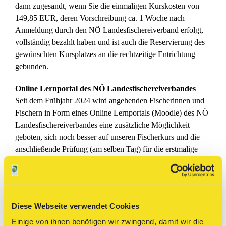
dann zugesandt, wenn Sie die einmaligen Kurskosten von
149,85 EUR, deren Vorschreibung ca. 1 Woche nach
Anmeldung durch den NÖ Landesfischereiverband erfolgt,
vollständig bezahlt haben und ist auch die Reservierung des
gewünschten Kursplatzes an die rechtzeitige Entrichtung
gebunden.
Online Lernportal des NÖ Landesfischereiverbandes
Seit dem Frühjahr 2024 wird angehenden Fischerinnen und
Fischern in Form eines Online Lernportals (Moodle) des NÖ
Landesfischereiverbandes eine zusätzliche Möglichkeit
geboten, sich noch besser auf unseren Fischerkurs und die
anschließende Prüfung (am selben Tag) für die erstmalige
Erlangung der NÖ Fischerkarte vorzubereiten. Um diese
Möglichkeit zu nutzen, muss lediglich bei der Online
Anmeldung ein Häkchen bei „Online Kursunterlagen:…“
gemacht werden.
Diese Webseite verwendet Cookies
In diesem Lernportal sind die
Einige von ihnen benötigen wir zwingend, damit wir die