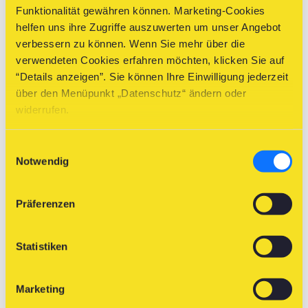
Funktionalität gewähren können. Marketing-Cookies
vollständigen Kursinhalte der NÖ Fischerkursunterlage;
helfen uns ihre Zugriffe auszuwerten um unser Angebot
sämtliche Prüfungsfragen und Antworten zur
verbessern zu können. Wenn Sie mehr über die
persönlichen Online Testmöglichkeit (zur Vorbereitung
verwendeten Cookies erfahren möchten, klicken Sie auf
auf die Prüfung am Kurstag) und
“Details anzeigen”. Sie können Ihre Einwilligung jederzeit
bereits über 45 Lernvideos des NÖ LFV zur Praxis der
über den Menüpunkt „Datenschutz“ ändern oder
Fischerei enthalten.
widerrufen.
Anmeldung Fischerkurs >
Einwilligungsauswahl
Verbindliche Anmeldebedingungen >
Notwendig
^
Präferenzen
Weitere Infos zum Thema
Statistiken
Fischerkarte Grundinformationen
NÖ Fischerkursverordnung
Marketing