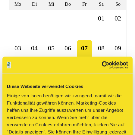
Mo
Di
Mi
Do
Fr
Sa
So
25
26
27
28
29
01
02
03
04
05
06
07
08
09
10
11
12
13
14
15
16
Diese Webseite verwendet Cookies
Einige von ihnen benötigen wir zwingend, damit wir die
Funktionalität gewähren können. Marketing-Cookies
17
18
19
20
21
22
23
helfen uns ihre Zugriffe auszuwerten um unser Angebot
verbessern zu können. Wenn Sie mehr über die
verwendeten Cookies erfahren möchten, klicken Sie auf
“Details anzeigen”. Sie können Ihre Einwilligung jederzeit