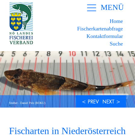
MENÜ
Home
Fischerkartenabfrage
Kontaktformular
Suche
Streber - Daniel Pelz (BOKU)
Fischarten in Niederösterreich