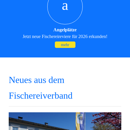
a
Angelplätze
Jetzt neue Fischereireviere für 2026 erkunden!
mehr
Neues aus dem
Fischereiverband