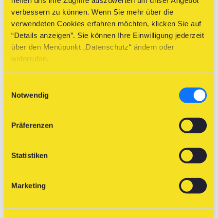
helfen uns ihre Zugriffe auszuwerten um unser Angebot
oder 2025, können Sie unsere Fischerkartenabfrage
verbessern zu können. Wenn Sie mehr über die
verwenden. Wenn sich zwischenzeitlich Ihre Adresse
verwendeten Cookies erfahren möchten, klicken Sie auf
geändert hat bitten wir Sie, uns unbedingt die neue Adresse
“Details anzeigen”. Sie können Ihre Einwilligung jederzeit
schriftlich über unser Kontaktformular bekannt zu geben. Bei
über den Menüpunkt „Datenschutz“ ändern oder
weiteren Fragen steht Ihnen das Team des NÖ
widerrufen.
Landesfischereiverbandes gerne zur Verfügung.
Einwilligungsauswahl
Fischerkartenabfrage >
Notwendig
Präferenzen
Statistiken
Marketing
Alles über unsere Fischerkurse 2026!