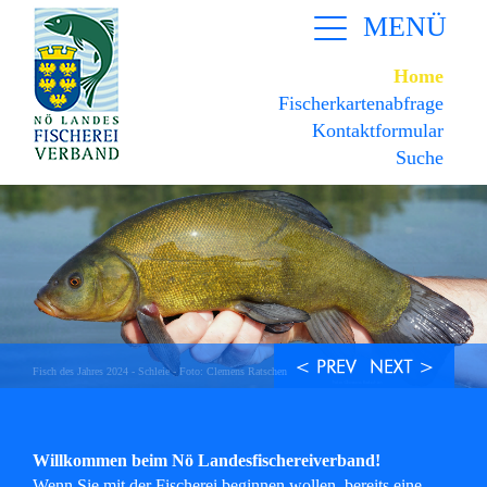
MENÜ
Home
Fischerkartenabfrage
Kontaktformular
Suche
Willkommen beim Nö Landesfischereiverband!
Wenn Sie mit der Fischerei beginnen wollen, bereits eine