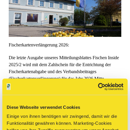
Fischerkartenverlängerung 2026:
Die letzte Ausgabe unseres Mitteilungsblattes Fischen Inside
2025/2 wird mit dem Zahlschein für die Entrichtung der
Fischerkartenabgabe und des Verbandsbeitrages
(Fischerkartenverlängerung) für das Jahr 2026 Mitte
November zum Versand gebracht.
Automatisch erfolgt der Versand an jene Fischerinnen und
Fischer, die im Jahr 2024 und 2025 eine gültige Fischerkarte
für NÖ hatten. Bitte geben Sie uns bis längstens 15. Oktober
Diese Webseite verwendet Cookies
2025 – sofern nicht bereits erfolgt – Adressänderungen
Einige von ihnen benötigen wir zwingend, damit wir die
bekannt. Danke!
Funktionalität gewähren können. Marketing-Cookies
Zur Kontrolle, ob Ihre Fischerkarte gültig war im Jahr 2024