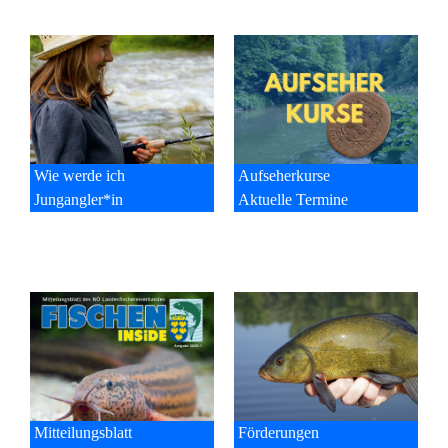
Wie werde ich
Aufseherkurse
Jungangler*in
Aktuelle Termine
Mitteilungsblatt
Förderungen