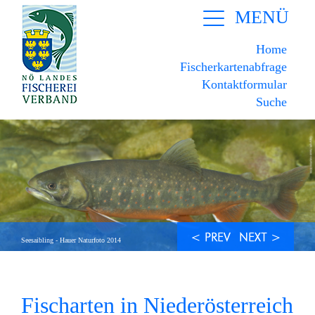
MENÜ
Home
Fischerkartenabfrage
Kontaktformular
Suche
Seesaibling - Hauer Naturfoto 2014
Fischarten in Niederösterreich