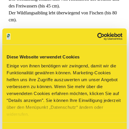
des Freiwassers (bis 45 cm).
Der Wildfangsaibling lebt überwiegend von Fischen (bis 80
cm).
^
Unterscheidungsmerkmale von anderen
Fischarten:
Diese Webseite verwendet Cookies
Flossen
: Die Flossen sind beim Seesaibling weiß umrandet,
Einige von ihnen benötigen wir zwingend, damit wir die
beim
Bachsaibling
schwarz-weiß.
Funktionalität gewähren können. Marketing-Cookies
helfen uns ihre Zugriffe auszuwerten um unser Angebot
^
verbessern zu können. Wenn Sie mehr über die
verwendeten Cookies erfahren möchten, klicken Sie auf
Fangmethoden:
“Details anzeigen”. Sie können Ihre Einwilligung jederzeit
über den Menüpunkt „Datenschutz“ ändern oder
Spinnangel oder Flugangel (Fliegenfischen).
widerrufen.
^