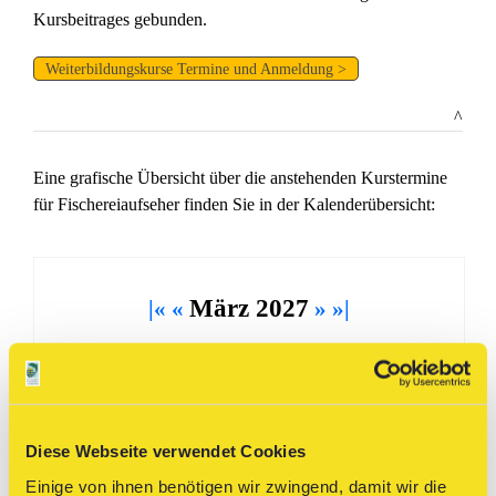
Kursbeitrages gebunden.
Weiterbildungskurse Termine und Anmeldung >
^
Eine grafische Übersicht über die anstehenden Kurstermine
für Fischereiaufseher finden Sie in der Kalenderübersicht:
März 2027
|«
«
»
»|
Mo
Di
Mi
Do
Fr
Sa
So
01
02
03
04
05
06
07
Diese Webseite verwendet Cookies
Einige von ihnen benötigen wir zwingend, damit wir die