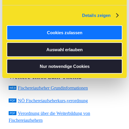
^
Details zeigen
Anreisemöglichkeiten
Nutzen Sie den
Vor-Routenplan
um Möglichkeiten
Cookies zulassen
abzuklären mittels öffentlicher Verkehrsmittel einen Kursort
zu erreichen.
Auswahl erlauben
^
Nur notwendige Cookies
Weitere Infos zum Thema
Fischereiaufseher Grundinformationen
NÖ Fischereiaufseherkurs-verordnung
Verordnung über die Weiterbildung von
Fischereiaufsehern