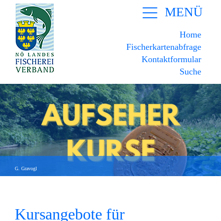
MENÜ
Home
Fischerkartenabfrage
Kontaktformular
Suche
G. Gravogl
Kursangebote für