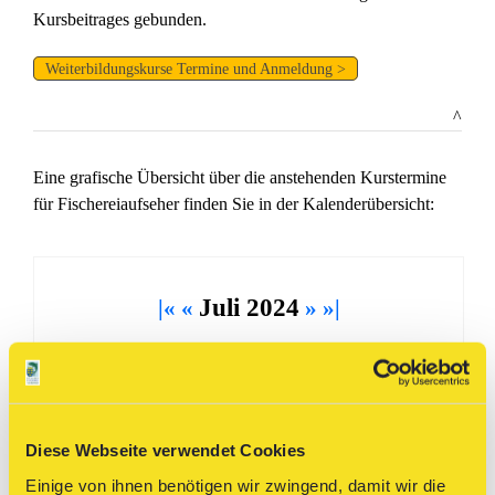
Kursbeitrages gebunden.
Weiterbildungskurse Termine und Anmeldung >
^
Eine grafische Übersicht über die anstehenden Kurstermine
für Fischereiaufseher finden Sie in der Kalenderübersicht:
Juli 2024
|«
«
»
»|
Mo
Di
Mi
Do
Fr
Sa
So
01
02
03
04
05
06
07
Diese Webseite verwendet Cookies
Einige von ihnen benötigen wir zwingend, damit wir die