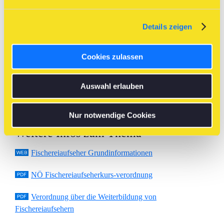
^
Details zeigen
Anreisemöglichkeiten
Nutzen Sie den
Vor-Routenplan
um Möglichkeiten
Cookies zulassen
abzuklären mittels öffentlicher Verkehrsmittel einen Kursort
zu erreichen.
Auswahl erlauben
^
Nur notwendige Cookies
Weitere Infos zum Thema
Fischereiaufseher Grundinformationen
NÖ Fischereiaufseherkurs-verordnung
Verordnung über die Weiterbildung von
Fischereiaufsehern