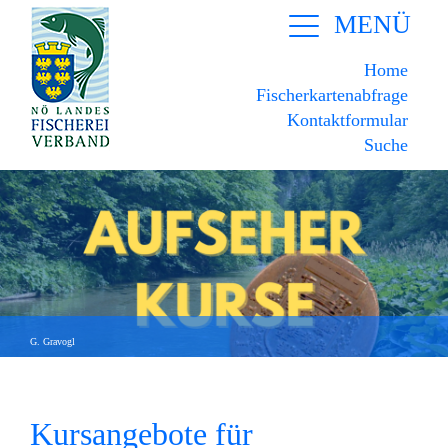
MENÜ
Home
Fischerkartenabfrage
Kontaktformular
Suche
G. Gravogl
Kursangebote für