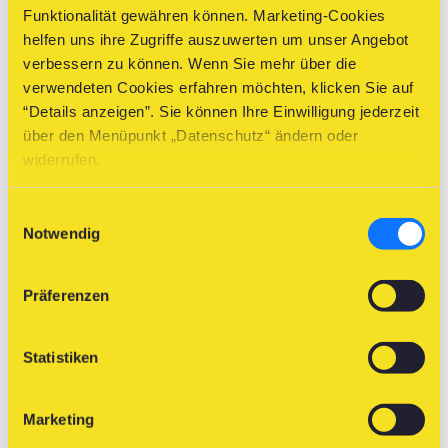
Funktionalität gewähren können. Marketing-Cookies
helfen uns ihre Zugriffe auszuwerten um unser Angebot
08
09
10
11
12
13
14
verbessern zu können. Wenn Sie mehr über die
verwendeten Cookies erfahren möchten, klicken Sie auf
“Details anzeigen”. Sie können Ihre Einwilligung jederzeit
über den Menüpunkt „Datenschutz“ ändern oder
15
16
17
18
19
20
21
widerrufen.
Einwilligungsauswahl
Notwendig
22
23
24
25
26
27
28
Präferenzen
29
30
31
01
02
03
04
Statistiken
Marketing